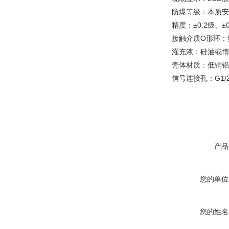
防爆等级：本质安全型
精度：±0.2级、±
接触介质O形环：
灌充液：硅油或惰
壳体材质：低铜铝
信号连接孔：G1/
产品
您的单位
您的姓名