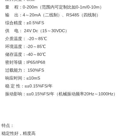
量 程：0-200m（范围内可定制比如0-1m/0-10m）
输 出：4～20mA（二线制）、RS485（四线制）
综合精度：±0.5%FS
供 电： 24V Dc（15～30VDC）
介质温度： -20～85℃
环境温度：-20～85℃
储存温度：-40～80℃
密封等级：IP65/IP68
过载能力： 150%FS
响应时间：≤10mS
稳 定 性：≤±0.15%FS/年
振动影响：≤±0.15%FS/年（机械振动频率20Hz～1000Hz）
特点：
稳定性好，精度高