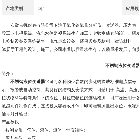
产地类别
国产
应用领
安徽吉帆仪表有限公司专注于氧化锆氧量分析仪、变送器、压力表、
膛工业电视系统、汽包水位监视系统生产加工；实验室成套的设计、研
电控制设备及系统销售；电气成套设备、环保设备及材料、建筑材料、
体展厅工程的设计、施工。公司本着以质量求生存，以质量求发展，向
不锈钢液位变送
简介：
不锈钢液位变送器
它可将各种物位参数的变化转换成标准电流信号
示、报警或自动控制。其良好的结构及安装方式，可适用于 高温、高压
粒状物料等特殊条件下的液位，料位或物位的连续检测，可广泛应用于
敏感元件制作而成，直接投入容器或水体中即可准确测量出水位计末端到水面
信号对外输出。
产品参数：
被测介质：气体、液体、熔体（弱腐蚀性）
压力类型：表压