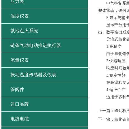
压力表
电气控制系统用
整体状态，确保
温度仪表
5.显示与输出
显示部分用于实
就地点火系统
出、数字输出或
导流式氧化锆
链条气动电动推进执行器
1.高精度
由于氧化锆传感
流量仪表
2.快速响应
响应时间较短，
振动温度传感器及仪表
3.稳定性好
在高温和复杂的
管阀件
4.适应性广
适用于多种气体
进口品牌
上一篇：
磁翻板
电线电缆
下一篇：
氧化锆