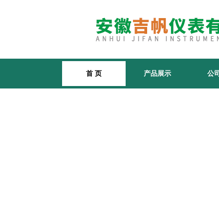
首 页
产品展示
公