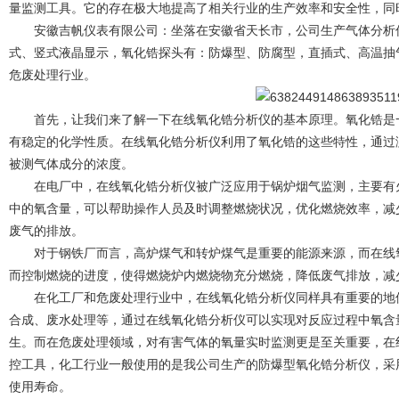
量监测工具。它的存在极大地提高了相关行业的生产效率和安全性，同
安徽吉帆仪表有限公司：坐落在安徽省天长市，公司生产气体分析仪
式、竖式液晶显示，氧化锆探头有：防爆型、防腐型，直插式、高温抽
危废处理行业。
首先，让我们来了解一下在线氧化锆分析仪的基本原理。氧化锆是一
有稳定的化学性质。在线氧化锆分析仪利用了氧化锆的这些特性，通过
被测气体成分的浓度。
在电厂中，在线氧化锆分析仪被广泛应用于锅炉烟气监测，主要有火
中的氧含量，可以帮助操作人员及时调整燃烧状况，优化燃烧效率，减
废气的排放。
对于钢铁厂而言，高炉煤气和转炉煤气是重要的能源来源，而在线氧
而控制燃烧的进度，使得燃烧炉内燃烧物充分燃烧，降低废气排放，减
在化工厂和危废处理行业中，在线氧化锆分析仪同样具有重要的地位
合成、废水处理等，通过在线氧化锆分析仪可以实现对反应过程中氧含
生。而在危废处理领域，对有害气体的氧量实时监测更是至关重要，在
控工具，化工行业一般使用的是我公司生产的防爆型氧化锆分析仪，采
使用寿命。