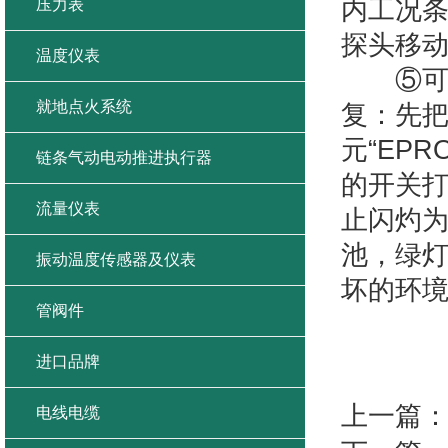
内工况
压力表
探头移
温度仪表
⑤可编
就地点火系统
复：先把
元“EP
链条气动电动推进执行器
的开关打
流量仪表
止闪灼为
池，绿灯
振动温度传感器及仪表
坏的环境
管阀件
进口品牌
上一篇
电线电缆