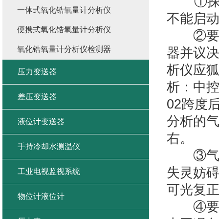
①探头
一体式氧化锆氧量计分析仪
不能启
便携式氧化锆氧量计分析仪
②要是
氧化锆氧量计分析仪检测器
器并议
析仪应
压力变送器
析：中控
差压变送器
02跨度
分析的气
液位计变送器
右
手持冷却水测温仪
③气体
失灵妨碍
工业电视监视系统
可光
物位计液位计
④要是