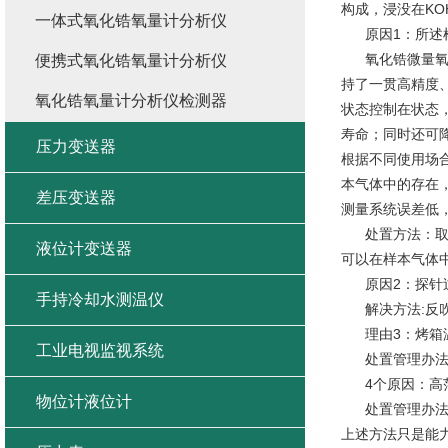
构成，浸没在K
一体式氧化锆氧量计分析仪
原因1：所述样
氧化锆微量氧分
便携式氧化锆氧量计分析仪
持了一贯高精度
氧化锆氧量计分析仪检测器
状态控制在状态
寿命；同时还可降
压力变送器
根据不同使用场合
本气体中的存在
差压变送器
测量系统误差低
处置方法：取样
液位计变送器
可以在样本气体
原因2：探针过
手持冷却水测温仪
解决方法:反吹
理由3：烤箱温
工业电视监视系统
处置管理办法
4个原因：高
物位计液位计
处置管理办法：
上述方法只是能