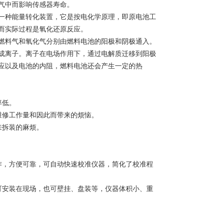
于空气中而影响传感器寿命。
种能量转化装置，它是按电化学原理，即原电池工
因而实际过程是氧化还原反应。
料气和氧化气分别由燃料电池的阳极和阴极通入。
成离子。离子在电场作用下，通过电解质迁移到阳极
应以及电池的内阻，燃料电池还会产生一定的热
障率低。
维修工作量和因此而带来的烦恼。
来拆装的麻烦。
，方便可靠，可自动快速校准仪器，简化了校准程
安装在现场，也可壁挂、盘装等，仪器体积小、重