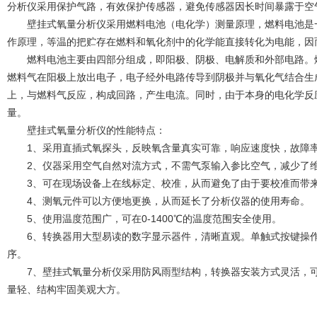
分析仪采用保护气路，有效保护传感器，避免传感器因长时间暴露
壁挂式氧量分析仪采用燃料电池（电化学）测量原理，燃料电池是一
作原理，等温的把贮存在燃料和氧化剂中的化学能直接转化为电能，
燃料电池主要由四部分组成，即阳极、阴极、电解质和外部电路。燃
燃料气在阳极上放出电子，电子经外电路传导到阴极并与氧化气结合生
上，与燃料气反应，构成回路，产生电流。同时，由于本身的电化学反
量。
壁挂式氧量分析仪的性能特点：
1、采用直插式氧探头，反映氧含量真实可靠，响应速度快，故
2、仪器采用空气自然对流方式，不需气泵输入参比空气，减少了
3、可在现场设备上在线标定、校准，从而避免了由于要校准而带
4、测氧元件可以方便地更换，从而延长了分析仪器的使用寿命。
5、使用温度范围广，可在0-1400℃的温度范围安全使用。
6、转换器用大型易读的数字显示器件，清晰直观。单触式按键操作
序。
7、壁挂式氧量分析仪采用防风雨型结构，转换器安装方式灵活，可
量轻、结构牢固美观大方。