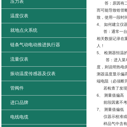
压力表
答：原因有二：
而可能导致锆管
温度仪表
致，使用一段时
4、 如何建立仪
就地点火系统
答：通常一台新
相关数据记录在
链条气动电动推进执行器
人！
5、 检测器恒温
流量仪表
答：进入菜单，
度，则说明热电
振动温度传感器及仪表
测器温度显示偏
端电阻（必须断
管阀件
若检查了发现温
6、 测量值偏高
进口品牌
前段因素不考虑
7、 测量值偏低
仪器示校准或
电线电缆
样品气中含有