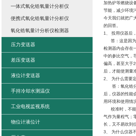
加热炉等燃烧设
一体式氧化锆氧量计分析仪
节能，减少环境
今天我们就把广
便携式氧化锆氧量计分析仪
的回答。
氧化锆氧量计分析仪检测器
1、 投用仪器后
答：这是因为：
压力变送器
检测器内会存在
中的参比空气，
差压变送器
偏高，甚至大于
后，才能使测量
液位计变送器
2、 为什么需要
答：氧化锆分析
手持冷却水测温仪
后，仪器的性能
用环境和使用情
工业电视监视系统
校准时，不能使
气作为量程气；零
物位计液位计
长，又不易吹到
3、 为什么仪器