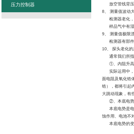
放空管线背压
压力控制器
8、 测量值波动
检测器老化，
样品气中有湿度
9、 测量值极限
检测器有部件损
10、 探头老化
通常我们所指的
①、内阻升
实际运用中，检
面电阻及氧化锆
锆），都将引起
大跳动现象，有
②、本底电势
本底电势是电池
蚀作用、电池不
本底电势的变大