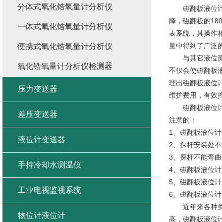
分体式氧化锆氧量计分析仪
磁翻板液位计是
降，磁翻板的1
一体式氧化锆氧量计分析仪
表系统，其操作
量中得到了广泛
便携式氧化锆氧量计分析仪
与其它液位测量
氧化锆氧量计分析仪检测器
不仅会使磁翻板
理出磁翻板液位
压力变送器
维护费用，有效
磁翻板液位计是
差压变送器
注意的：
1、磁翻板液位
液位计变送器
2、探杆安装处
3、探杆不能弯
手持冷却水测温仪
4、磁翻板液位
5、磁翻板液位
工业电视监视系统
6、磁翻板液位
近年来各种类型
物位计液位计
高，磁翻板液位