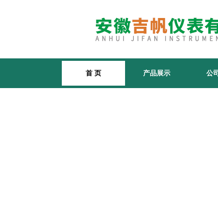
首 页
产品展示
公