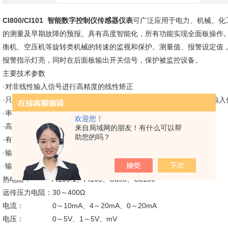
CI800/CI101
智能数字控制仪传感器仪表
可广泛应用于电力、机械、化
的测量及早期故障的预报。具有高度智能化，所有功能实现全面板操作
衡机、空压机等旋转类机械的转速的监视和保护。测量值、报警设定值，
报警指示灯亮，同时在后面板输出开关信号，保护被监控设备。
主要技术参数
·对非线性输入信号进行高精度的线性矫正
·只需通过仪表面表板按键改变仪表内部参数，即可随意改变仪表的输入
·串行通信接口，与多种串行输入/输出设备进行通信，组成控制系统
欢迎您！
·高亮度LED数码/光柱显示，使显示更为清晰场合
来自局域网的朋友！有什么可以帮
助您的吗？
·有多种外形尺寸，适用于各种测量控制场合
·输出一组24V/50mA直流电源方便变送器使用
·输入信号： 热电偶B、S、K、E、J、T、WRe
热电阻： Pt100.1、Pt100、Cu50、Cu100
远传压力电阻：30～400Ω
电流： 0～10mA、4～20mA、0～20mA
电压： 0～5V、1～5V、mV